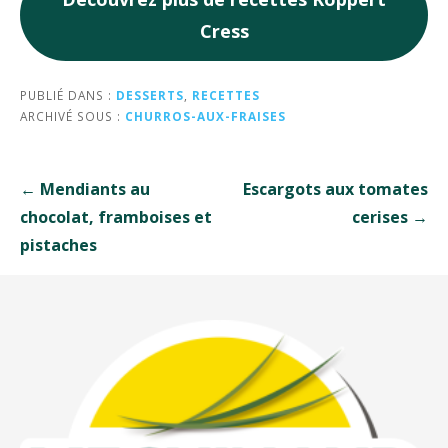
Cress
PUBLIÉ DANS :
DESSERTS
,
RECETTES
ARCHIVÉ SOUS :
CHURROS-AUX-FRAISES
Navigation
← Mendiants au
Escargots aux tomates
de
chocolat, framboises et
cerises →
l’article
pistaches