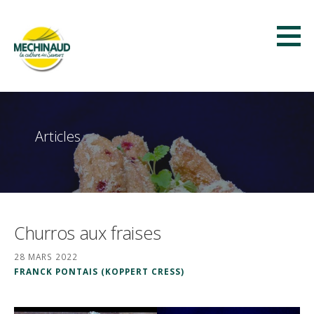
Passer
au
contenu
Méchinaud
LA CULTURE DES SAVEURS
Articles
Churros aux fraises
28 MARS 2022
FRANCK PONTAIS (KOPPERT CRESS)