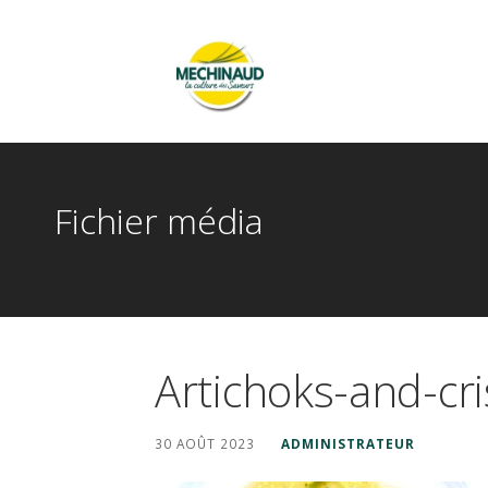
Passer
au
contenu
Méchinaud
LA CULTURE DES SAVEURS
Fichier média
Artichoks-and-cr
30 AOÛT 2023
ADMINISTRATEUR