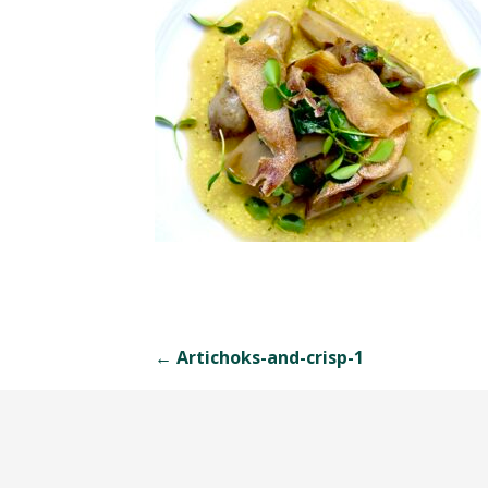
Navigation
← Artichoks-and-crisp-1
de
l’article