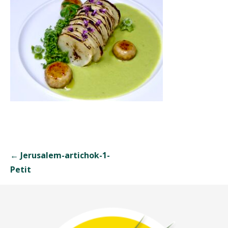
Navigation
← Jerusalem-artichok-1-
de
Petit
l’article