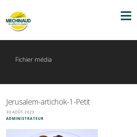
Passer
au
contenu
Méchinaud
LA CULTURE DES SAVEURS
Fichier média
Jerusalem-artichok-1-Petit
30 AOÛT 2023
ADMINISTRATEUR