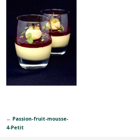
Navigation
← Passion-fruit-mousse-
de
4-Petit
l’article