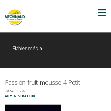
Passer
au
contenu
Méchinaud
LA CULTURE DES SAVEURS
Fichier média
Passion-fruit-mousse-4-Petit
30 AOÛT 2023
ADMINISTRATEUR