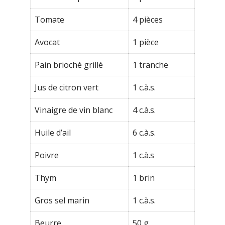
Tomate
4 pièces
Avocat
1 pièce
Pain brioché grillé
1 tranche
Jus de citron vert
1 c.à.s.
Vinaigre de vin blanc
4 c.à.s.
Huile d’ail
6 c.à.s.
Poivre
1 c.à.s
Thym
1 brin
Gros sel marin
1 c.à.s.
Beurre
50 g