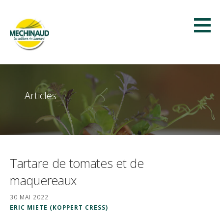
Passer
au
contenu
Méchinaud
LA CULTURE DES SAVEURS
Articles
Tartare de tomates et de
maquereaux
30 MAI 2022
ERIC MIETE (KOPPERT CRESS)