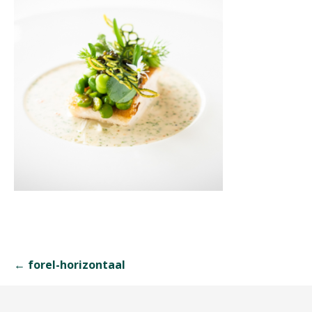
Navigation
← forel-horizontaal
de
l’article