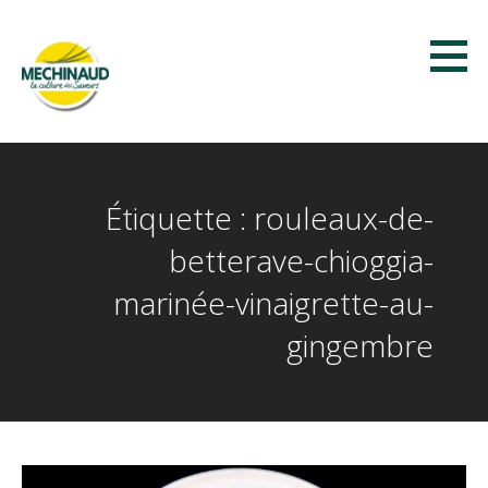
Passer
au
contenu
Méchinaud
LA CULTURE DES SAVEURS
Étiquette : rouleaux-de-
betterave-chioggia-
marinée-vinaigrette-au-
gingembre