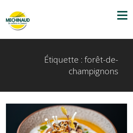
Passer
au
contenu
Méchinaud
LA CULTURE DES SAVEURS
Étiquette : forêt-de-
champignons